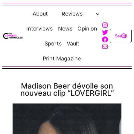
Skip
to
About
Reviews
content
Instagra
Interviews
News
Opinion
Twitter
Faceboo
Sports
Vault
Mail
Print Magazine
Madison Beer dévoile son
nouveau clip “LOVERGIRL”