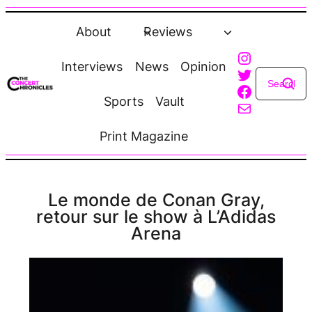
Skip
to
About
Reviews
content
Instagra
Interviews
News
Opinion
Twitter
Faceboo
Sports
Vault
Mail
Print Magazine
Le monde de Conan Gray,
retour sur le show à L’Adidas
Arena