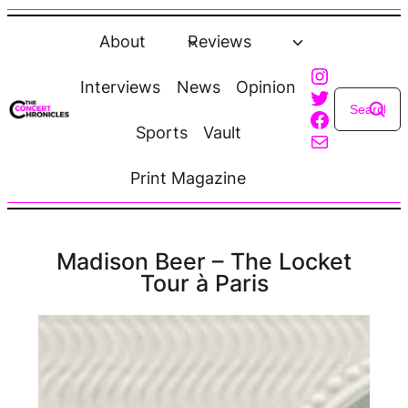
Skip
to
About
Reviews
content
Instagra
Interviews
News
Opinion
Twitter
Faceboo
Sports
Vault
Mail
Print Magazine
Madison Beer – The Locket
Tour à Paris